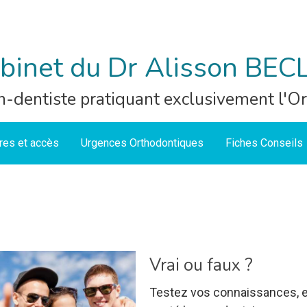
binet du Dr Alisson BEC
n-dentiste pratiquant exclusivement l'O
res et accès
Urgences Orthodontiques
Fiches Conseils
Vrai ou faux ?
Testez vos connaissances, e