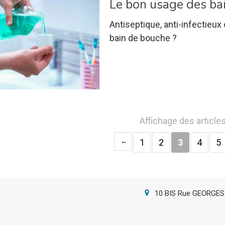
Le bon usage des ba
Antiseptique, anti-infectieu
bain de bouche ?
Affichage des article
1
2
3
4
5
10 BIS Rue GEORGE