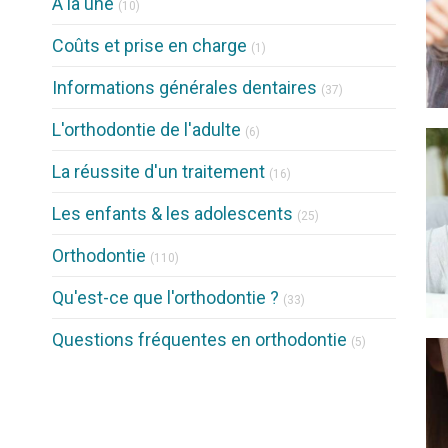
À la une
(10)
Articles Count
Coûts et prise en charge
(1)
Articles Count
Informations générales dentaires
(37)
Articles Count
L'orthodontie de l'adulte
(6)
Articles Count
La réussite d'un traitement
(16)
Articles Count
Les enfants & les adolescents
(25)
Articles Count
Orthodontie
(110)
Articles Count
Qu'est-ce que l'orthodontie ?
(33)
Articles Count
Questions fréquentes en orthodontie
(5)