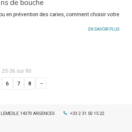
ins de bouche
x ou en prévention des caries, comment choisir votre
EN SAVOIR PLUS
s 25-36 sur 90
6
7
8
S LEMESLE
14370
ARGENCES
+33 2 31 50 15 22